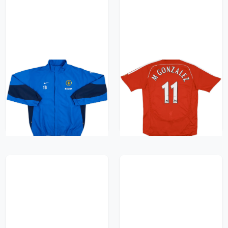
2003-04 Inter Milan
2006-08 Liverpool
Player Issue Track
Home Shirt M
Jacket #18 (González)
Gonzalez #11 - 5/10 -
- 8/10 - (M)
(L)
2088 kr / £239.99
731 kr / £83.99