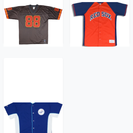
2001 Kansas City
2011-12 Boston Red
Chiefs Gonzalez #88
Sox González #28
Reebok Alternate
Jersey Y
Jersey (Very Good) XL
261 kr / £29.99
470 kr / £53.99
2012-17 LA Dodgers
Gonzalez #23
Majestic Replica
Jersey - 9/10 -
(XL.Boys)