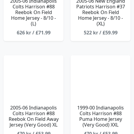
2005-06 Indianapolis
2005-06 New England
Colts Harrison #88
Patriots Harrison #37
Reebok On Field
Reebok On Field
Home Jersey - 8/10 -
Home Jersey - 8/10 -
(L)
(XL)
626 kr / £71.99
522 kr / £59.99
2005-06 Indianapolis
1999-00 Indianapolis
Colts Harrison #88
Colts Harrison #88
Reebok On Field Away
Puma Home Jersey
Jersey (Very Good) XL
(Very Good) XXL
470 kr / £53.99
470 kr / £53.99