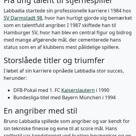
Fra ung talent til stjernespiller
Labbadia startede sin professionelle karriere i 1984 hos
SV Darmstadt 98
, hvor han hurtigt gjorde sig bemærket
som en talentfuld angriber. I 1987 skiftede han til
Hamburger SV, hvor han blev en central figur og bidrog
med mange afgørende mål, der cementerede hans
status som en af klubbens mest pålidelige spillere.
Storslåede titler og triumfer
I løbet af sin karriere opnåede Labbadia stor succes,
herunder:
DFB-Pokal med 1. FC
Kaiserslautern
i 1990
Bundesliga-titel med Bayern München i 1994
En angriber med stil
Bruno Labbadia spillede som angriber og var kendt for
sin tekniske finesse og evne til at score mål. Hans
spillestil var kendetegnet ved hurtige bevægelser og en