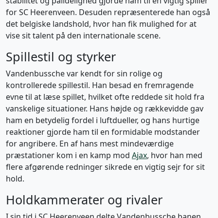
stabilitet og pålidelighed gjorde ham til en vigtig spiller
for SC Heerenveen. Desuden repræsenterede han også
det belgiske landshold, hvor han fik mulighed for at
vise sit talent på den internationale scene.
Spillestil og styrker
Vandenbussche var kendt for sin rolige og
kontrollerede spillestil. Han besad en fremragende
evne til at læse spillet, hvilket ofte reddede sit hold fra
vanskelige situationer. Hans højde og rækkevidde gav
ham en betydelig fordel i luftdueller, og hans hurtige
reaktioner gjorde ham til en formidable modstander
for angribere. En af hans mest mindeværdige
præstationer kom i en kamp mod
Ajax
, hvor han med
flere afgørende redninger sikrede en vigtig sejr for sit
hold.
Holdkammerater og rivaler
I sin tid i SC Heerenveen delte Vandenbussche banen