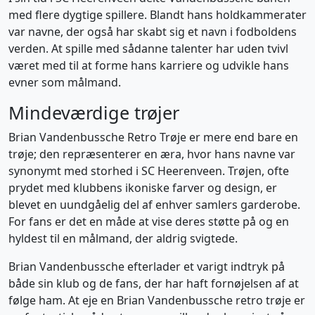
med flere dygtige spillere. Blandt hans holdkammerater
var navne, der også har skabt sig et navn i fodboldens
verden. At spille med sådanne talenter har uden tvivl
været med til at forme hans karriere og udvikle hans
evner som målmand.
Mindeværdige trøjer
Brian Vandenbussche Retro Trøje er mere end bare en
trøje; den repræsenterer en æra, hvor hans navne var
synonymt med storhed i SC Heerenveen. Trøjen, ofte
prydet med klubbens ikoniske farver og design, er
blevet en uundgåelig del af enhver samlers garderobe.
For fans er det en måde at vise deres støtte på og en
hyldest til en målmand, der aldrig svigtede.
Brian Vandenbussche efterlader et varigt indtryk på
både sin klub og de fans, der har haft fornøjelsen af at
følge ham. At eje en Brian Vandenbussche retro trøje er