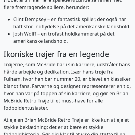
I løbet af sin karriere spillede McBride sammen med
flere fremragende spillere, herunder:
Clint Dempsey – en fantastisk spiller, der også har
haft stor indflydelse på det amerikanske landshold.
Josh Wolff – en trofast holdkammerat på det
amerikanske landshold.
Ikoniske trøjer fra en legende
Trøjerne, som McBride bar i sin karriere, udstråler hans
hårde arbejde og dedikation. Især hans trøje fra
Fulham, hvor han bar nummer 20, er blevet en klassiker
blandt fans. Farverne og designet repræsenterer en tid,
hvor han var på toppen af sin karriere, og gør en Brian
McBride Retro Trøje til et must-have for alle
fodboldentusiaster.
At eje en Brian McBride Retro Trøje er ikke kun at eje et
stykke beklædning; det er at bære et stykke
fodboldhistorie. Gør dig klar til at vise din støtte til en