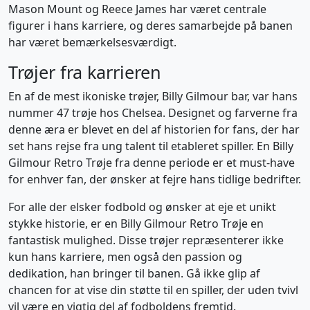
Mason Mount og Reece James har været centrale
figurer i hans karriere, og deres samarbejde på banen
har været bemærkelsesværdigt.
Trøjer fra karrieren
En af de mest ikoniske trøjer, Billy Gilmour bar, var hans
nummer 47 trøje hos Chelsea. Designet og farverne fra
denne æra er blevet en del af historien for fans, der har
set hans rejse fra ung talent til etableret spiller. En Billy
Gilmour Retro Trøje fra denne periode er et must-have
for enhver fan, der ønsker at fejre hans tidlige bedrifter.
For alle der elsker fodbold og ønsker at eje et unikt
stykke historie, er en Billy Gilmour Retro Trøje en
fantastisk mulighed. Disse trøjer repræsenterer ikke
kun hans karriere, men også den passion og
dedikation, han bringer til banen. Gå ikke glip af
chancen for at vise din støtte til en spiller, der uden tvivl
vil være en vigtig del af fodboldens fremtid.