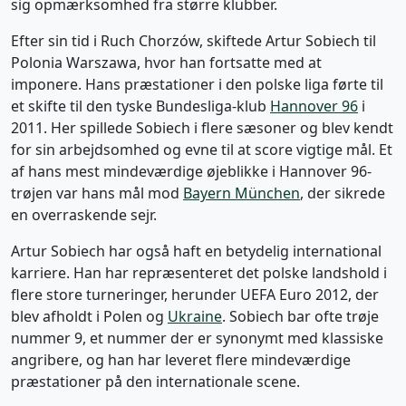
sig opmærksomhed fra større klubber.
Efter sin tid i Ruch Chorzów, skiftede Artur Sobiech til
Polonia Warszawa, hvor han fortsatte med at
imponere. Hans præstationer i den polske liga førte til
et skifte til den tyske Bundesliga-klub
Hannover 96
i
2011. Her spillede Sobiech i flere sæsoner og blev kendt
for sin arbejdsomhed og evne til at score vigtige mål. Et
af hans mest mindeværdige øjeblikke i Hannover 96-
trøjen var hans mål mod
Bayern München
, der sikrede
en overraskende sejr.
Artur Sobiech har også haft en betydelig international
karriere. Han har repræsenteret det polske landshold i
flere store turneringer, herunder UEFA Euro 2012, der
blev afholdt i Polen og
Ukraine
. Sobiech bar ofte trøje
nummer 9, et nummer der er synonymt med klassiske
angribere, og han har leveret flere mindeværdige
præstationer på den internationale scene.