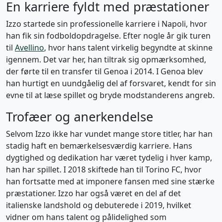
En karriere fyldt med præstationer
Izzo startede sin professionelle karriere i Napoli, hvor
han fik sin fodboldopdragelse. Efter nogle år gik turen
til
Avellino
, hvor hans talent virkelig begyndte at skinne
igennem. Det var her, han tiltrak sig opmærksomhed,
der førte til en transfer til Genoa i 2014. I Genoa blev
han hurtigt en uundgåelig del af forsvaret, kendt for sin
evne til at læse spillet og bryde modstanderens angreb.
Trofæer og anerkendelse
Selvom Izzo ikke har vundet mange store titler, har han
stadig haft en bemærkelsesværdig karriere. Hans
dygtighed og dedikation har været tydelig i hver kamp,
han har spillet. I 2018 skiftede han til Torino FC, hvor
han fortsatte med at imponere fansen med sine stærke
præstationer. Izzo har også været en del af det
italienske landshold og debuterede i 2019, hvilket
vidner om hans talent og pålidelighed som