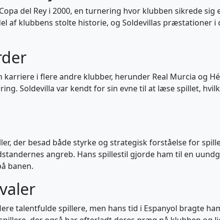
i Copa del Rey i 2000, en turnering hvor klubben sikrede sig 
l af klubbens stolte historie, og Soldevillas præstationer 
rder
 sin karriere i flere andre klubber, herunder Real Murcia og 
ng. Soldevilla var kendt for sin evne til at læse spillet, hvil
ller, der besad både styrke og strategisk forståelse for spil
dstandernes angreb. Hans spillestil gjorde ham til en uundgå
på banen.
valer
flere talentfulde spillere, men hans tid i Espanyol bragte 
illere, der også har efterladt deres præg på klubben og l