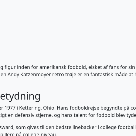
igur inden for amerikansk fodbold, elsket af fans for sin
e en Andy Katzenmoyer retro trøje er en fantastisk måde at hy
betydning
1977 i Kettering, Ohio. Hans fodboldrejse begyndte på coll
gt en defensiv stjerne, og hans talent for fodbold blev tydel
Award, som gives til den bedste linebacker i college foot
illere på college-niveau.