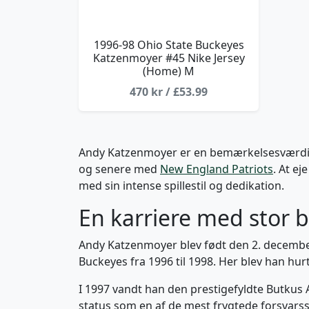
1996-98 Ohio State Buckeyes
Katzenmoyer #45 Nike Jersey
(Home) M
470 kr / £53.99
Andy Katzenmoyer er en bemærkelsesværdig f
og senere med
New England Patriots
. At ej
med sin intense spillestil og dedikation.
En karriere med stor 
Andy Katzenmoyer blev født den 2. december 
Buckeyes fra 1996 til 1998. Her blev han hurti
I 1997 vandt han den prestigefyldte Butkus 
status som en af de mest frygtede forsvarssp