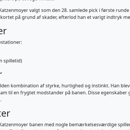
Katzenmoyer valgt som den 28. samlede pick i første runde 
ortet på grund af skader, efterlod han et varigt indtryk med
er
stationer:
 spilletid)
r
lden kombination af styrke, hurtighed og instinkt. Han blev 
ham til en frygtet modstander på banen. Disse egenskaber gj
.
er
e Katzenmoyer banen med nogle bemærkelsesværdige spiller