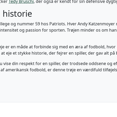
acker
Tedy Bruschi
, der også er kendt for sin defensive dygt
 historie
lege og nummer 59 hos Patriots. Hver Andy Katzenmoyer ret
tensitet og passion for sporten. Trøjen minder os om hans
øje er en måde at forbinde sig med en æra af fodbold, hvor 
 eje et stykke historie, der fejrer en spiller, der gav alt på
vise din respekt for en spiller, der trodsede oddsene og e
 af amerikansk fodbold, er denne trøje en værdifuld tilføjel