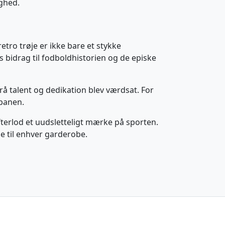
ighed.
ro trøje er ikke bare et stykke
 bidrag til fodboldhistorien og de episke
rå talent og dedikation blev værdsat. For
 banen.
fterlod et uudsletteligt mærke på sporten.
se til enhver garderobe.