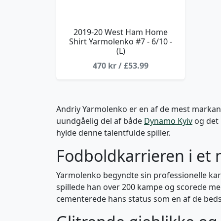
2019-20 West Ham Home
Shirt Yarmolenko #7 - 6/10 -
(L)
470 kr / £53.99
Andriy Yarmolenko er en af de mest markante
uundgåelig del af både
Dynamo Kyiv
og det 
hylde denne talentfulde spiller.
Fodboldkarrieren i et
Yarmolenko begyndte sin professionelle karri
spillede han over 200 kampe og scorede mere
cementerede hans status som en af de bedst