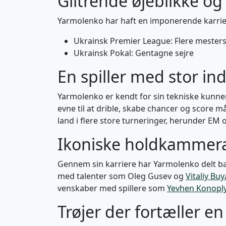
Glitrende øjeblikke og 
Yarmolenko har haft en imponerende karrier
Ukrainsk Premier League: Flere meste
Ukrainsk Pokal: Gentagne sejre
En spiller med stor ind
Yarmolenko er kendt for sin tekniske kunnen
evne til at drible, skabe chancer og score m
land i flere store turneringer, herunder EM o
Ikoniske holdkammer
Gennem sin karriere har Yarmolenko delt ba
med talenter som Oleg Gusev og
Vitaliy Buy
venskaber med spillere som
Yevhen Konopl
Trøjer der fortæller en