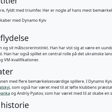
titler
e, fyldt med triumfer. Her er nogle af hans mest bemærke
rskaber med Dynamo Kyiv
flydelse
 og sit målscorerinstinkt. Han har vist sig at være en uun
ål. Han har også spillet en central rolle på det ukrainske l
g VM-kvalifikationer.
ater
nen med flere bemærkelsesværdige spillere. I Dynamo Kyiv
alskyi
, som også har været med til at løfte klubbens præstat
yanka
og Andriy Pyatov, som har været med til at skabe en 
 historie