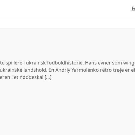
F
 spillere i ukrainsk fodboldhistorie. Hans evner som winge
krainske landshold. En Andriy Yarmolenko retro trøje er et
ieren i et nøddeskal […]