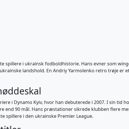
 spillere i ukrainsk fodboldhistorie. Hans evner som winge
ukrainske landshold. En Andriy Yarmolenko retro trøje er e
 nøddeskal
ere i Dynamo Kyiv, hvor han debuterede i 2007. I sin tid ho
 end 90 mål. Hans præstationer sikrede klubben flere mest
e spillere i den ukrainske Premier League.