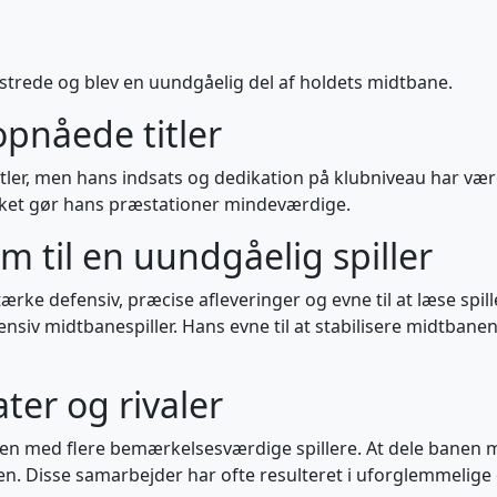
omstrede og blev en uundgåelig del af holdets midtbane.
opnåede titler
itler, men hans indsats og dedikation på klubniveau har været
vilket gør hans præstationer mindeværdige.
m til en uundgåelig spiller
tærke defensiv, præcise afleveringer og evne til at læse spi
nsiv midtbanespiller. Hans evne til at stabilisere midtbane
er og rivaler
men med flere bemærkelsesværdige spillere. At dele banen
den. Disse samarbejder har ofte resulteret i uforglemmelige 