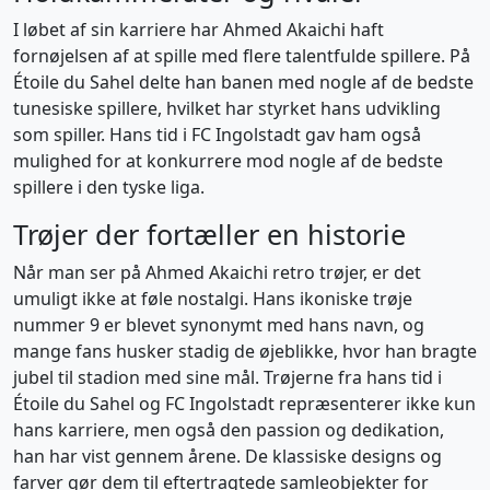
I løbet af sin karriere har Ahmed Akaichi haft
fornøjelsen af at spille med flere talentfulde spillere. På
Étoile du Sahel delte han banen med nogle af de bedste
tunesiske spillere, hvilket har styrket hans udvikling
som spiller. Hans tid i FC Ingolstadt gav ham også
mulighed for at konkurrere mod nogle af de bedste
spillere i den tyske liga.
Trøjer der fortæller en historie
Når man ser på Ahmed Akaichi retro trøjer, er det
umuligt ikke at føle nostalgi. Hans ikoniske trøje
nummer 9 er blevet synonymt med hans navn, og
mange fans husker stadig de øjeblikke, hvor han bragte
jubel til stadion med sine mål. Trøjerne fra hans tid i
Étoile du Sahel og FC Ingolstadt repræsenterer ikke kun
hans karriere, men også den passion og dedikation,
han har vist gennem årene. De klassiske designs og
farver gør dem til eftertragtede samleobjekter for