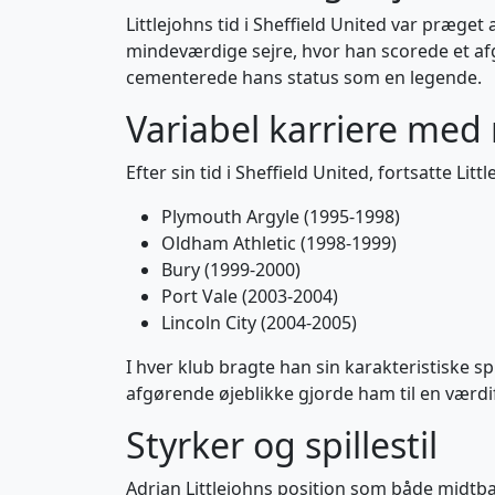
Littlejohns tid i Sheffield United var præge
mindeværdige sejre, hvor han scorede et af
cementerede hans status som en legende.
Variabel karriere me
Efter sin tid i Sheffield United, fortsatte Lit
Plymouth Argyle (1995-1998)
Oldham Athletic (1998-1999)
Bury (1999-2000)
Port Vale (2003-2004)
Lincoln City (2004-2005)
I hver klub bragte han sin karakteristiske sp
afgørende øjeblikke gjorde ham til en værdifu
Styrker og spillestil
Adrian Littlejohns position som både midtb