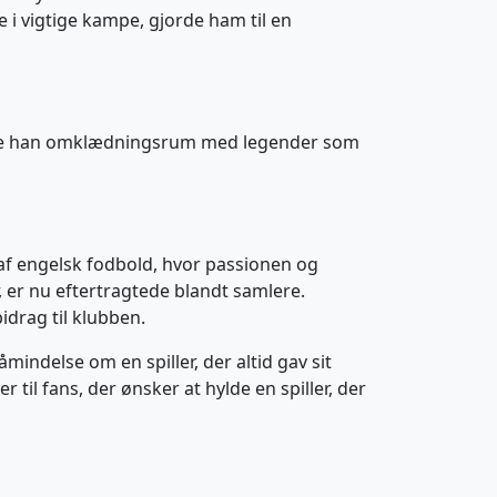
e i vigtige kampe, gjorde ham til en
 delte han omklædningsrum med legender som
af engelsk fodbold, hvor passionen og
, er nu eftertragtede blandt samlere.
idrag til klubben.
mindelse om en spiller, der altid gav sit
r til fans, der ønsker at hylde en spiller, der