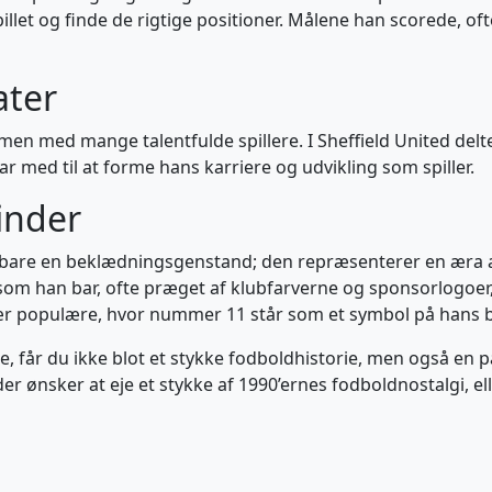
llet og finde de rigtige positioner. Målene han scorede, oft
ater
 sammen med mange talentfulde spillere. I Sheffield United
med til at forme hans karriere og udvikling som spiller.
inder
nd bare en beklædningsgenstand; den repræsenterer en æra 
, som han bar, ofte præget af klubfarverne og sponsorlogoer
 især populære, hvor nummer 11 står som et symbol på hans b
e, får du ikke blot et stykke fodboldhistorie, men også en på
der ønsker at eje et stykke af 1990’ernes fodboldnostalgi, elle