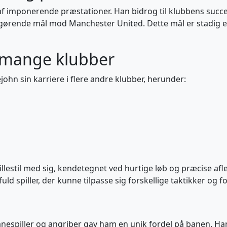
t af imponerende præstationer. Han bidrog til klubbens succe
gørende mål mod Manchester United. Dette mål er stadig et 
d mange klubber
tlejohn sin karriere i flere andre klubber, herunder:
illestil med sig, kendetegnet ved hurtige løb og præcise afle
ld spiller, der kunne tilpasse sig forskellige taktikker og f
anespiller og angriber gav ham en unik fordel på banen. Ha