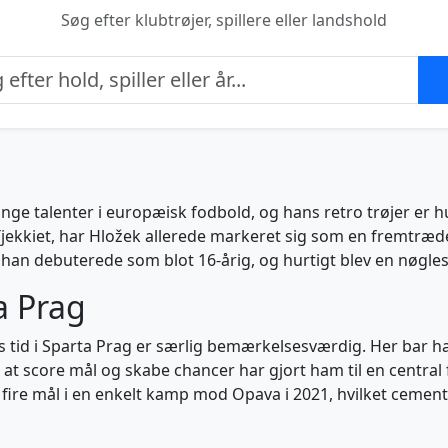
Søg efter klubtrøjer, spillere eller landshold
e talenter i europæisk fodbold, og hans retro trøjer er hu
i Tjekkiet, har Hložek allerede markeret sig som en fremtræ
 han debuterede som blot 16-årig, og hurtigt blev en nøgles
a Prag
ans tid i Sparta Prag er særlig bemærkelsesværdig. Her bar
l at score mål og skabe chancer har gjort ham til en central
 fire mål i en enkelt kamp mod Opava i 2021, hvilket cemen