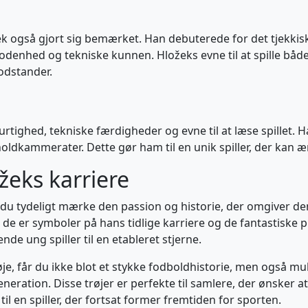
 også gjort sig bemærket. Han debuterede for det tjekkisk
enhed og tekniske kunnen. Hložeks evne til at spille både
odstander.
urtighed, tekniske færdigheder og evne til at læse spillet. 
e holdkammerater. Dette gør ham til en unik spiller, der kan
ožeks karriere
n du tydeligt mærke den passion og historie, der omgiver den
r; de er symboler på hans tidlige karriere og de fantastiske 
de ung spiller til en etableret stjerne.
e, får du ikke blot et stykke fodboldhistorie, men også muli
 generation. Disse trøjer er perfekte til samlere, der ønsker at
 til en spiller, der fortsat former fremtiden for sporten.