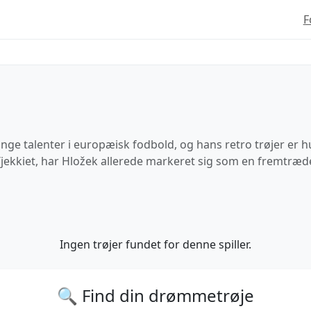
F
e talenter i europæisk fodbold, og hans retro trøjer er hu
i Tjekkiet, har Hložek allerede markeret sig som en fremtræ
Ingen trøjer fundet for denne spiller.
🔍 Find din drømmetrøje