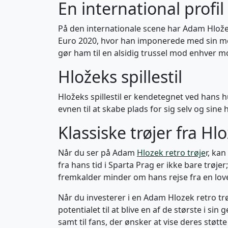
En international profil
På den internationale scene har Adam Hložek
Euro 2020, hvor han imponerede med sin mod
gør ham til en alsidig trussel mod enhver m
Hložeks spillestil
Hložeks spillestil er kendetegnet ved hans h
evnen til at skabe plads for sig selv og sin
Klassiske trøjer fra Hl
Når du ser på Adam
Hlozek retro trøje
r, ka
fra hans tid i Sparta Prag er ikke bare trøje
fremkalder minder om hans rejse fra en loven
Når du investerer i en Adam Hlozek retro trøj
potentialet til at blive en af de største i sin
samt til fans, der ønsker at vise deres støtte