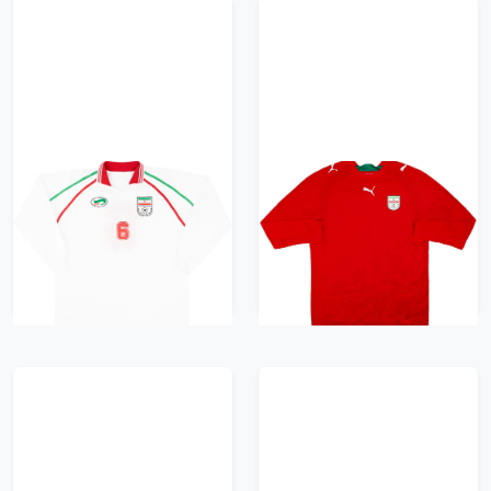
1999 Iran Match
2006 Iran Player Issue
Worn Home L/S Shirt
Away L/S Shirt - 10/10
#6 (Hasheminasab) v
- (XL)
Denmark
1827 kr / £209.99
3132 kr / £359.99