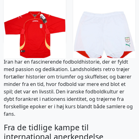
2010-12 Iran Away L/S
2006-08 Iran Home
Shirt (L)
Shorts - 8/10 - (XXL)
1044 kr / £119.99
365 kr / £41.99
Iran har en fascinerende fodboldhistorie, der er fyldt
med passion og dedikation. Landsholdets retro trøjer
fortæller historier om triumfer og skuffelser, og bærer
minder fra en tid, hvor fodbold var mere end blot et
spil; det var en livsstil. Den iranske fodboldkultur er
dybt forankret i nationens identitet, og trøjerne fra
forskellige epoker er i høj kurs blandt både samlere og
fans.
Fra de tidlige kampe til
international anerkendelse