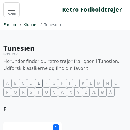
Retro Fodboldtrøjer
Menu
Forside
Klubber
Tunesien
Tunesien
Retro trøje
Herunder finder du retro trøjer fra ligaen i Tunesien.
Udforsk klassikerne og find din favorit.
A
B
C
D
E
F
G
H
I
J
K
L
M
N
O
P
Q
R
S
T
U
V
W
X
Y
Z
Æ
Ø
Å
E
1