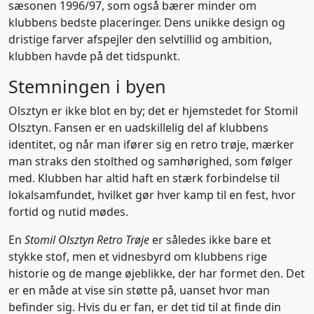
sæsonen 1996/97, som også bærer minder om
klubbens bedste placeringer. Dens unikke design og
dristige farver afspejler den selvtillid og ambition,
klubben havde på det tidspunkt.
Stemningen i byen
Olsztyn er ikke blot en by; det er hjemstedet for Stomil
Olsztyn. Fansen er en uadskillelig del af klubbens
identitet, og når man ifører sig en retro trøje, mærker
man straks den stolthed og samhørighed, som følger
med. Klubben har altid haft en stærk forbindelse til
lokalsamfundet, hvilket gør hver kamp til en fest, hvor
fortid og nutid mødes.
En
Stomil Olsztyn Retro Trøje
er således ikke bare et
stykke stof, men et vidnesbyrd om klubbens rige
historie og de mange øjeblikke, der har formet den. Det
er en måde at vise sin støtte på, uanset hvor man
befinder sig. Hvis du er fan, er det tid til at finde din