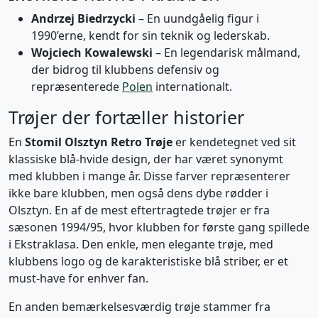
Andrzej Biedrzycki
– En uundgåelig figur i
1990’erne, kendt for sin teknik og lederskab.
Wojciech Kowalewski
– En legendarisk målmand,
der bidrog til klubbens defensiv og
repræsenterede
Polen
internationalt.
Trøjer der fortæller historier
En
Stomil Olsztyn Retro Trøje
er kendetegnet ved sit
klassiske blå-hvide design, der har været synonymt
med klubben i mange år. Disse farver repræsenterer
ikke bare klubben, men også dens dybe rødder i
Olsztyn. En af de mest eftertragtede trøjer er fra
sæsonen 1994/95, hvor klubben for første gang spillede
i Ekstraklasa. Den enkle, men elegante trøje, med
klubbens logo og de karakteristiske blå striber, er et
must-have for enhver fan.
En anden bemærkelsesværdig trøje stammer fra