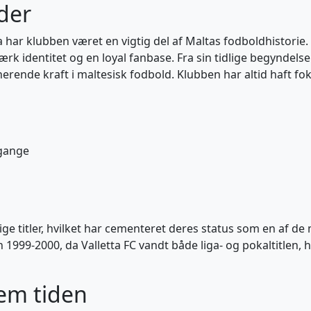
der
da har klubben været en vigtig del af Maltas fodboldhistori
ærk identitet og en loyal fanbase. Fra sin tidlige begyndelse
nerende kraft i maltesisk fodbold. Klubben har altid haft f
 gange
ge titler, hvilket har cementeret deres status som en af de 
999-2000, da Valletta FC vandt både liga- og pokaltitlen, 
nem tiden