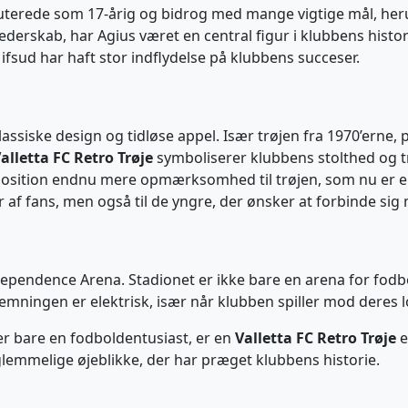
uterede som 17-årig og bidrog med mange vigtige mål, he
lederskab, har Agius været en central figur i klubbens histor
ifsud har haft stor indflydelse på klubbens succeser.
 klassiske design og tidløse appel. Især trøjen fra 1970’erne
alletta FC Retro Trøje
symboliserer klubbens stolthed og tr
ition endnu mere opmærksomhed til trøjen, som nu er en 
r af fans, men også til de yngre, der ønsker at forbinde sig
ependence Arena. Stadionet er ikke bare en arena for fodbo
emningen er elektrisk, især når klubben spiller mod deres lo
er bare en fodboldentusiast, er en
Valletta FC Retro Trøje
e
glemmelige øjeblikke, der har præget klubbens historie.