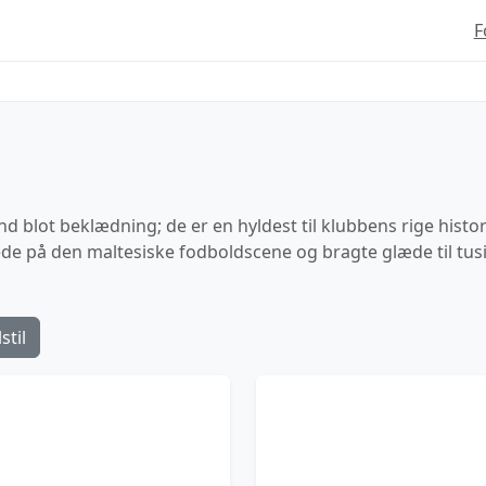
F
end blot beklædning; de er en hyldest til klubbens rige histor
ede på den maltesiske fodboldscene og bragte glæde til tus
stil