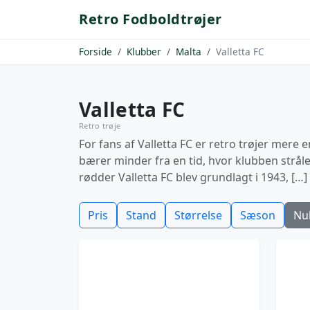
Retro Fodboldtrøjer
Forside
Klubber
Malta
Valletta FC
Valletta FC
Retro trøje
For fans af Valletta FC er retro trøjer mere 
bærer minder fra en tid, hvor klubben strål
rødder Valletta FC blev grundlagt i 1943, […]
Pris
Stand
Størrelse
Sæson
Nul