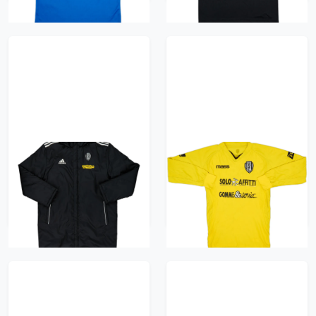
2010-11 Cesena
2007-08 Cesena Third
adidas Padded Bench
L/S Shirt - 8/10 - (S)
Coat - 7/10 - (L)
470 kr / £53.99
522 kr / £59.99