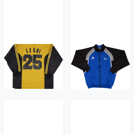
2000-01 Cesena
1999-01 Cesena
Match Issue GK Shirt
Player Issue adidas
Legni #25
Track Jacket - 8/10 -
(M/L)
1305 kr / £149.99
940 kr / £107.99