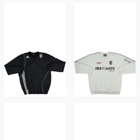
2010-11 AS Cesena
2005-06 Cesena Lotto
adidas Drill Top - 8/10
Sweat Top - 8/10 - (XL)
- (M)
522 kr / £59.99
522 kr / £59.99