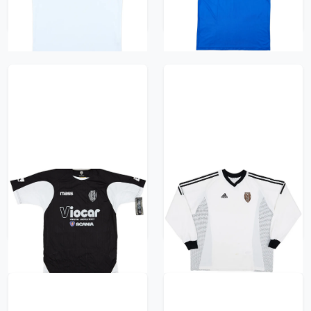
470 kr / £53.99
2008-09 Cesena Away
2002-03 Cesena Home
Shirt (S)
L/S Shirt - 5/10 - (XL)
470 kr / £53.99
470 kr / £53.99