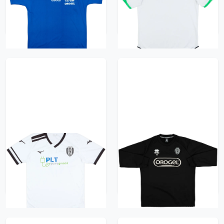
9/10 - (XL)
418 kr / £47.99
418 kr / £47.99
2018-19 Cesena Home
2013-14 Cesena Errea
Shirt #8 - 8/10 - (L)
Player Issue Sweat
Top #18 - 9/10 - (L)
418 kr / £47.99
418 kr / £47.99