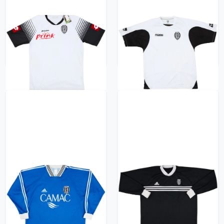
2014-15 Cesena Home
2008-09 Cesena Home
Shirt (M)
Shirt - 9/10 - (L)
522 kr / £59.99
522 kr / £59.99
1999-00 Cesena
1999-00 Cesena
adidas Training L/S
adidas Training L/S
Shirt - 7/10 - (XL)
Shirt - 7/10 - (XXL)
522 kr / £59.99
522 kr / £59.99