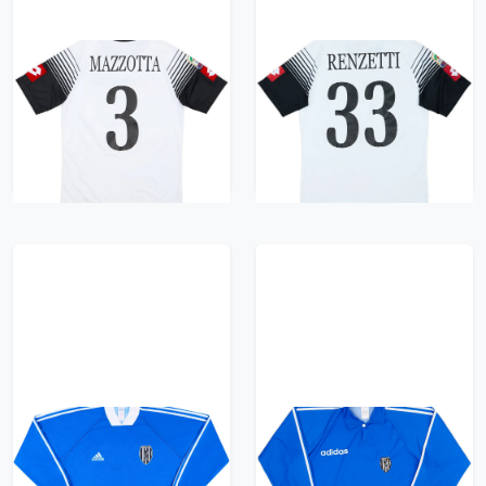
2014-15 Cesena
2014-15 Cesena
Match Issue Squad
Match Issue Home
Signed Home Shirt
Shirt Renzetti #33
Mazzotta #3
835 kr / £95.99
835 kr / £95.99
1999-00 Cesena
1995-96 Cesena
adidas Training L/S
adidas Training L/S
Shirt - 8/10 - (XL)
Shirt - 10/10 - (XXL)