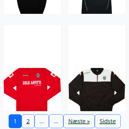
418 kr / £47.99
2004-05 Cesena Third
2022-23 Cesena
L/S Shirt - 6/10 - (S)
Kappa Track Jacket -
6/10 - (XL)
418 kr / £47.99
418 kr / £47.99
1
2
…
…
Næste »
Sidste