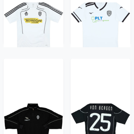
2010-11 Cesena
2018-19 Cesena Home
adidas Player Issue
Shirt #25 - 8/10 - (L)
Training Shirt #27 -
418 kr / £47.99
10/10 - (L)
418 kr / £47.99
2007-08 Cesena Mass
2010-11 Cesena
1/4 Zip Track Jacket -
Signed Away Shirt
9/10 - (XL)
Von Bergen #25 - 6/10
- (S)
418 kr / £47.99