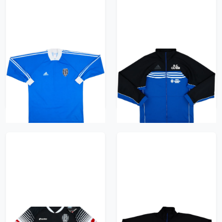
1999-00 Cesena
1999-00 AC Cesena
adidas Training L/S
adidas Track Jacket -
Shirt - 9/10 - (XL)
6/10 - (M)
626 kr / £71.99
626 kr / £71.99
2014-15 Cesena Away
1999-00 AC Cesena