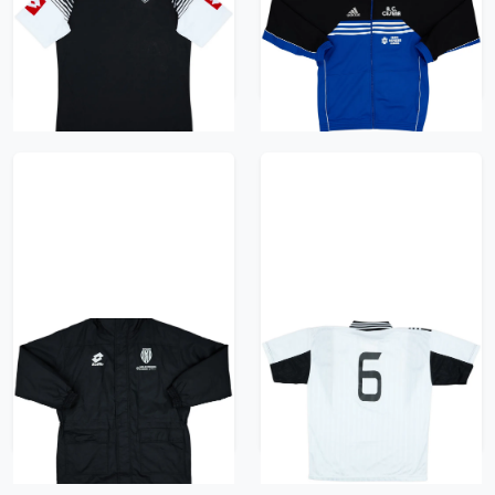
Shirt (L)
adidas Track Jacket -
7/10 - (M)
626 kr / £71.99
626 kr / £71.99
2006-07 Cesena Lotto
1996-97 Cesena Home
Padded Bench Coat -
Shirt #6 - 9/10 - (XL)
7/10 - (L)
522 kr / £59.99
522 kr / £59.99