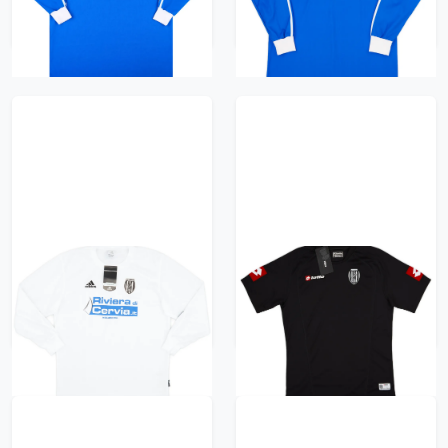
626 kr / £71.99
626 kr / £71.99
2003-04 Cesena Home
2005-06 Cesena Away
L/S Shirt (M)
Shirt (L)
626 kr / £71.99
626 kr / £71.99