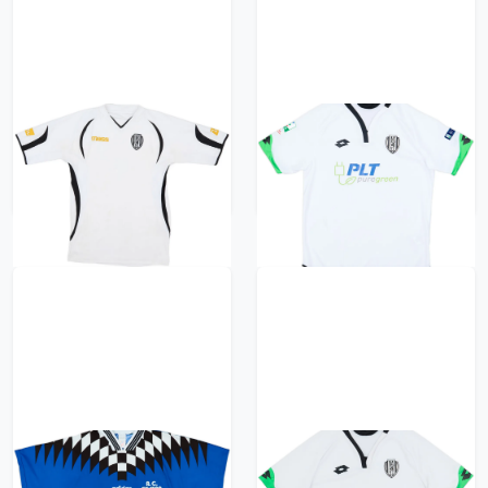
2008-09 Cesena Home
2016-17 Cesena Home
Shirt - 7/10 - (L)
Shirt - 8/10 - (L)
470 kr / £53.99
418 kr / £47.99
1994-95 Cesena
2016-17 Cesena Home
adidas Training Shirt -
Shirt - 8/10 - (L)