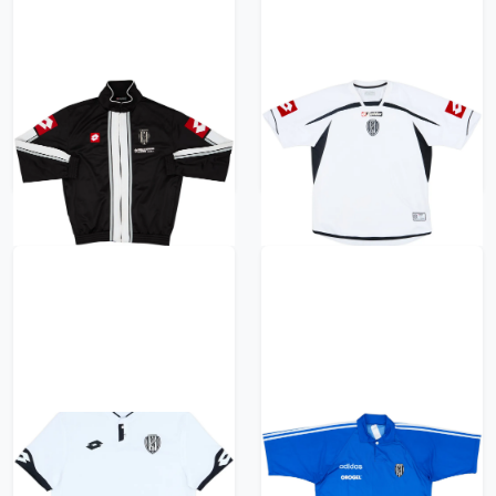
2003-04 Cesena Lotto
2009-10 Cesena Home
Track Jacket - 7/10 - (L)
Shirt - 7/10 - (L)
470 kr / £53.99
470 kr / £53.99
2017-18 Cesena Home
1995-96 Cesena
Shirt - 10/10 - (M)
adidas Training Shirt -
9/10 - (XL)
470 kr / £53.99