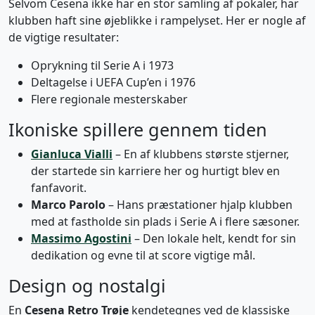
Selvom Cesena ikke har en stor samling af pokaler, har
klubben haft sine øjeblikke i rampelyset. Her er nogle af
de vigtige resultater:
Oprykning til Serie A i 1973
Deltagelse i UEFA Cup’en i 1976
Flere regionale mesterskaber
Ikoniske spillere gennem tiden
Gianluca Vialli
– En af klubbens største stjerner,
der startede sin karriere her og hurtigt blev en
fanfavorit.
Marco Parolo
– Hans præstationer hjalp klubben
med at fastholde sin plads i Serie A i flere sæsoner.
Massimo Agostini
– Den lokale helt, kendt for sin
dedikation og evne til at score vigtige mål.
Design og nostalgi
En
Cesena Retro Trøje
kendetegnes ved de klassiske