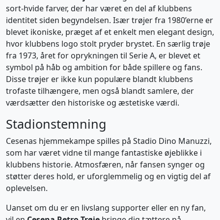
sort-hvide farver, der har været en del af klubbens
identitet siden begyndelsen. Især trøjer fra 1980’erne er
blevet ikoniske, præget af et enkelt men elegant design,
hvor klubbens logo stolt pryder brystet. En særlig trøje
fra 1973, året for oprykningen til Serie A, er blevet et
symbol på håb og ambition for både spillere og fans.
Disse trøjer er ikke kun populære blandt klubbens
trofaste tilhængere, men også blandt samlere, der
værdsætter den historiske og æstetiske værdi.
Stadionstemning
Cesenas hjemmekampe spilles på Stadio Dino Manuzzi,
som har været vidne til mange fantastiske øjeblikke i
klubbens historie. Atmosfæren, når fansen synger og
støtter deres hold, er uforglemmelig og en vigtig del af
oplevelsen.
Uanset om du er en livslang supporter eller en ny fan,
vil en
Cesena Retro Trøje
bringe dig tættere på