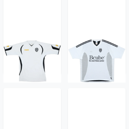
2007-08 Cesena Home
2002-03 Cesena
Shirt - 6/10 - (XL)
Player Issue Home
Shirt - 4/10 - (XL)
418 kr / £47.99
418 kr / £47.99