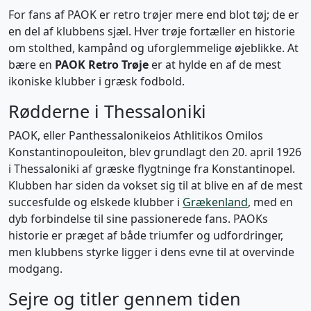
For fans af PAOK er retro trøjer mere end blot tøj; de er
en del af klubbens sjæl. Hver trøje fortæller en historie
om stolthed, kampånd og uforglemmelige øjeblikke. At
bære en
PAOK Retro Trøje
er at hylde en af de mest
ikoniske klubber i græsk fodbold.
Rødderne i Thessaloniki
PAOK, eller Panthessalonikeios Athlitikos Omilos
Konstantinopouleiton, blev grundlagt den 20. april 1926
i Thessaloniki af græske flygtninge fra Konstantinopel.
Klubben har siden da vokset sig til at blive en af de mest
succesfulde og elskede klubber i
Grækenland
, med en
dyb forbindelse til sine passionerede fans. PAOKs
historie er præget af både triumfer og udfordringer,
men klubbens styrke ligger i dens evne til at overvinde
modgang.
Sejre og titler gennem tiden