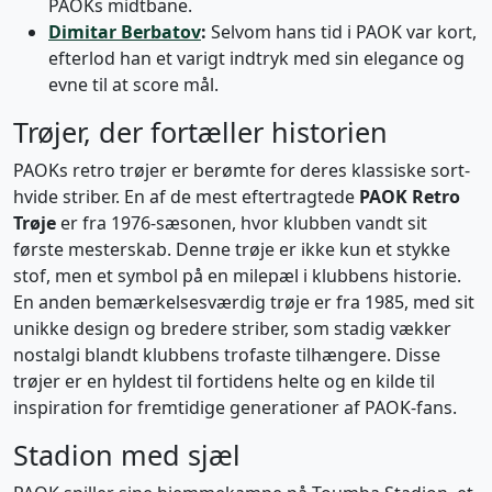
PAOKs midtbane.
Dimitar Berbatov
:
Selvom hans tid i PAOK var kort,
efterlod han et varigt indtryk med sin elegance og
evne til at score mål.
Trøjer, der fortæller historien
PAOKs retro trøjer er berømte for deres klassiske sort-
hvide striber. En af de mest eftertragtede
PAOK Retro
Trøje
er fra 1976-sæsonen, hvor klubben vandt sit
første mesterskab. Denne trøje er ikke kun et stykke
stof, men et symbol på en milepæl i klubbens historie.
En anden bemærkelsesværdig trøje er fra 1985, med sit
unikke design og bredere striber, som stadig vækker
nostalgi blandt klubbens trofaste tilhængere. Disse
trøjer er en hyldest til fortidens helte og en kilde til
inspiration for fremtidige generationer af PAOK-fans.
Stadion med sjæl