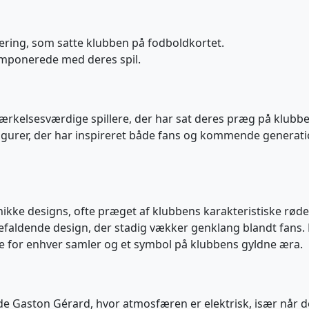
ering, som satte klubben på fodboldkortet.
 imponerede med deres spil.
rkelsesværdige spillere, der har sat deres præg på klubben
igurer, der har inspireret både fans og kommende generatio
nikke designs, ofte præget af klubbens karakteristiske røde
nefaldende design, der stadig vækker genklang blandt fans. 
e for enhver samler og et symbol på klubbens gyldne æra.
e Gaston Gérard, hvor atmosfæren er elektrisk, især når de