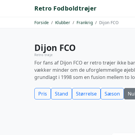
Retro Fodboldtrøjer
Forside
Klubber
Frankrig
Dijon FCO
Dijon FCO
Retro trøje
For fans af Dijon FCO er retro trøjer ikke b
vækker minder om de uforglemmelige øjeblik
grundlagt i 1998 som en fusion mellem to lo
Pris
Stand
Størrelse
Sæson
Nul