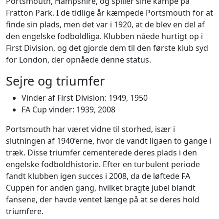
Portsmouth, Hampshire, og spiller sine kampe på
Fratton Park. I de tidlige år kæmpede Portsmouth for at
finde sin plads, men det var i 1920, at de blev en del af
den engelske fodboldliga. Klubben nåede hurtigt op i
First Division, og det gjorde dem til den første klub syd
for London, der opnåede denne status.
Sejre og triumfer
Vinder af First Division: 1949, 1950
FA Cup vinder: 1939, 2008
Portsmouth har været vidne til storhed, især i
slutningen af 1940’erne, hvor de vandt ligaen to gange i
træk. Disse triumfer cementerede deres plads i den
engelske fodboldhistorie. Efter en turbulent periode
fandt klubben igen succes i 2008, da de løftede FA
Cuppen for anden gang, hvilket bragte jubel blandt
fansene, der havde ventet længe på at se deres hold
triumfere.