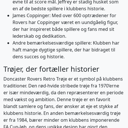
evne til at score mål. Jeffrey er stadig husket som
en af de bedste spillere i klubbens historie.
James Coppinger: Med over 600 optrædener for
Rovers har Coppinger været en uundgåelig figur,
der har inspireret både spillere og fans med sit
lederskab og dedikation.
Andre bemærkelsesværdige spillere: Klubben har
haft mange dygtige spillere, der har bidraget til
dens succes og historie.
Trøjer, der fortæller historier
Doncaster Rovers Retro Trøje er et symbol på klubbens
traditioner. Den rød-hvide stribede trøje fra 1970’erne
er især mindeværdig, da den repræsenterer en periode
med vækst og ambition. Denne trøje er en favorit
blandt samlere og fans, der ønsker at eje et stykke af
klubbens historie. En anden bemærkelsesværdig trøje
er fra 1984, bærer minder om klubbens imponerende
FA Cup-løb, og dens unikke design har gjort den