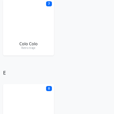
7
Colo Colo
Retro trøje
E
0