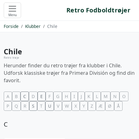
Retro Fodboldtrøjer
Menu
Forside
Klubber
Chile
Chile
Retro trøje
Herunder finder du retro trøjer fra klubber i Chile.
Udforsk klassiske trøjer fra Primera División og find din
favorit.
A
B
C
D
E
F
G
H
I
J
K
L
M
N
O
P
Q
R
S
T
U
V
W
X
Y
Z
Æ
Ø
Å
C