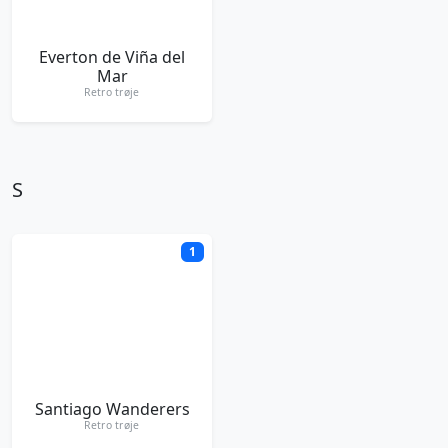
Everton de Viña del
Mar
Retro trøje
S
1
Santiago Wanderers
Retro trøje