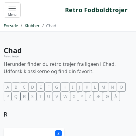
Retro Fodboldtrøjer
Menu
Forside
Klubber
Chad
Chad
Retro trøje
Herunder finder du retro trøjer fra ligaen i Chad.
Udforsk klassikerne og find din favorit.
A
B
C
D
E
F
G
H
I
J
K
L
M
N
O
P
Q
R
S
T
U
V
W
X
Y
Z
Æ
Ø
Å
R
2