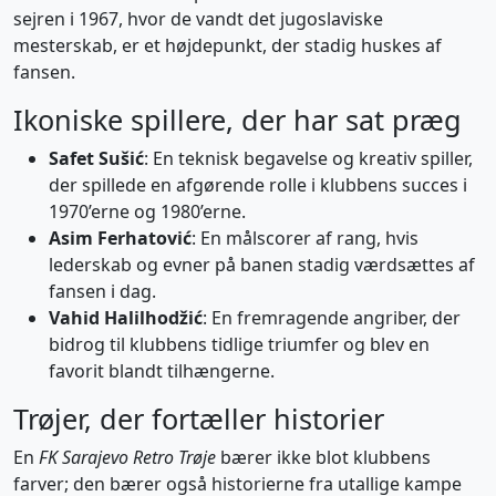
sejren i 1967, hvor de vandt det jugoslaviske
mesterskab, er et højdepunkt, der stadig huskes af
fansen.
Ikoniske spillere, der har sat præg
Safet Sušić
: En teknisk begavelse og kreativ spiller,
der spillede en afgørende rolle i klubbens succes i
1970’erne og 1980’erne.
Asim Ferhatović
: En målscorer af rang, hvis
lederskab og evner på banen stadig værdsættes af
fansen i dag.
Vahid Halilhodžić
: En fremragende angriber, der
bidrog til klubbens tidlige triumfer og blev en
favorit blandt tilhængerne.
Trøjer, der fortæller historier
En
FK Sarajevo Retro Trøje
bærer ikke blot klubbens
farver; den bærer også historierne fra utallige kampe