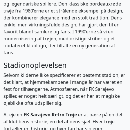
og legendariske spillere. Den klassiske bordeauxrøde
trøje fra 1980’erne er et strålende eksempel på design,
der kombinerer elegance med en stolt tradition. Dens
enkle, men virkningsfulde design, har gjort den til en
favorit blandt samlere og fans. I 1990’erne så vi en
modernisering af trøjen, med dristige striber og et
opdateret klublogo, der tiltalte en ny generation af
fans.
Stadionoplevelsen
Selvom kilderne ikke specificerer et bestemt stadion, er
det klart, at hjemmekampene i mange år har været en
fest for tilhængerne. Atmosfæren, når FK Sarajevo
spiller, er noget helt særligt, og det er her, at magiske
øjeblikke ofte udspiller sig.
At eje en
FK Sarajevo Retro Trøje
er at bære på en del
af klubbens historie, en del af dens sjæl. Hver trøje
fortæller en historie, og hver fan har sin egen