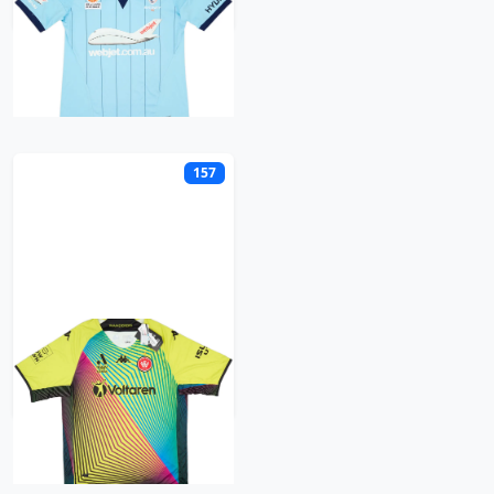
W
157
Western Sydney
Wanderers
Retro trøje