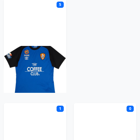
5
Brisbane Roar
Retro trøje
C
1
0