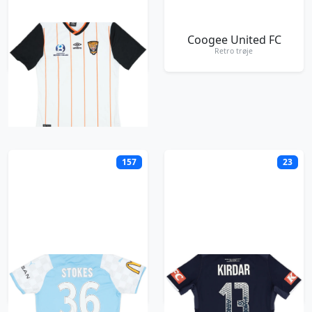
Camden Tigers FC
Coogee United FC
Retro trøje
Retro trøje
M
157
23
Melbourne City
Melbourne Victory
Retro trøje
Retro trøje