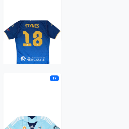
Newcastle Jets
Retro trøje
S
17
Sydney FC
Retro trøje