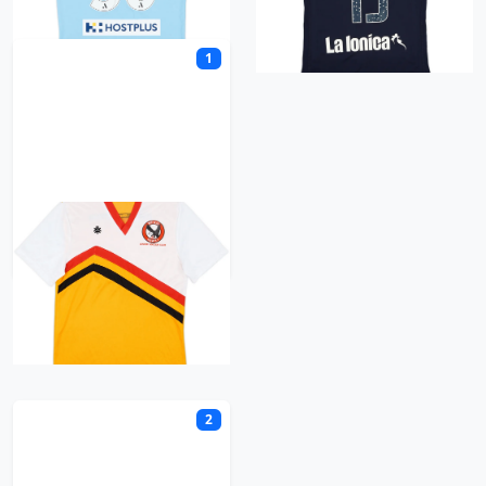
1
Menai Hawks FC
Retro trøje
N
2