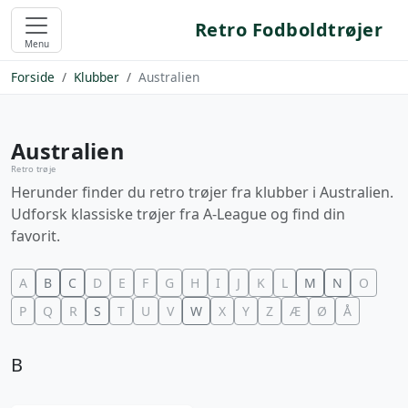
Retro Fodboldtrøjer
Menu
Forside
Klubber
Australien
Australien
Retro trøje
Herunder finder du retro trøjer fra klubber i Australien.
Udforsk klassiske trøjer fra A-League og find din
favorit.
A
B
C
D
E
F
G
H
I
J
K
L
M
N
O
P
Q
R
S
T
U
V
W
X
Y
Z
Æ
Ø
Å
B